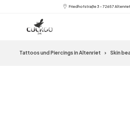
Friedhofstraße 3 - 72657 Altenrie
Tattoos und Piercings in Altenriet
Skin be