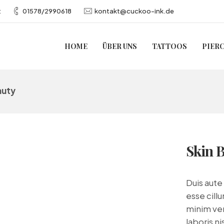
t
01578/2990618
kontakt@cuckoo-ink.de
HOME
ÜBER UNS
TATTOOS
PIER
auty
Skin 
Duis aute 
esse cillu
minim ven
laboris n