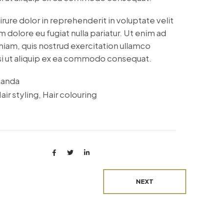
irure dolor in reprehenderit in voluptate velit
m dolore eu fugiat nulla pariatur. Ut enim ad
iam, quis nostrud exercitation ullamco
isi ut aliquip ex ea commodo consequat.
anda
air styling, Hair colouring
NEXT