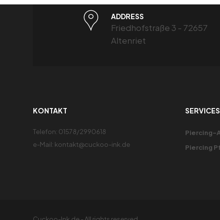
ADDRESS
Friedhofstraße 3 - 72657
Altenriet
KONTAKT
SERVICES
Telefon: 01578/2990618
Piercing-
e-Mail: kontakt@cuckoo-ink.de
Piercing P
Cuckoo-Ink.de - All rights reserved.