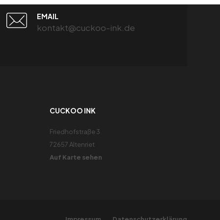
EMAIL
kontakt@cuckoo-ink.de
CUCKOO INK
Friedhofstraße 3
72657 Altenriet
Auf Karte sehen
Impressum
Datenschutzerklärung