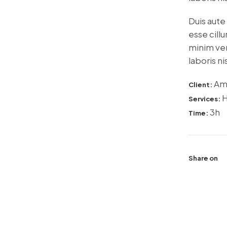
Duis aute 
esse cillu
minim ven
laboris n
Am
Client:
H
Services:
3h
Time:
Share on