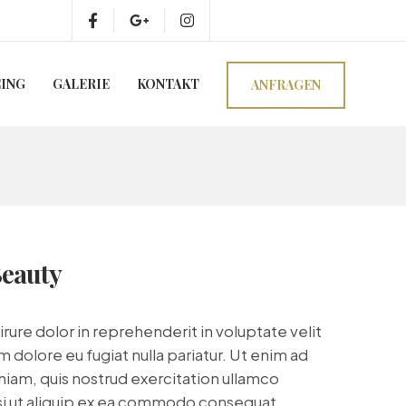
CING
GALERIE
KONTAKT
ANFRAGEN
Beauty
irure dolor in reprehenderit in voluptate velit
m dolore eu fugiat nulla pariatur. Ut enim ad
iam, quis nostrud exercitation ullamco
isi ut aliquip ex ea commodo consequat.