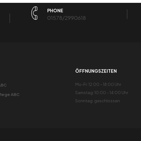
PHONE
01578/2990618
ÖFFNUNGSZEITEN
Mo-Fr: 12:00 – 18:00 Uhr
ABC
Samstag: 10:00 – 14:00 Uhr
flege ABC
Sonntag: geschlossen